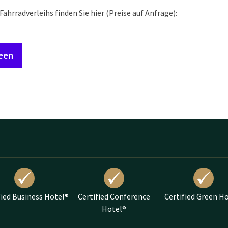
Fahrradverleihs finden Sie hier (Preise auf Anfrage):
een
fied Business Hotel®
Certified Conference
Certified Green H
Hotel®