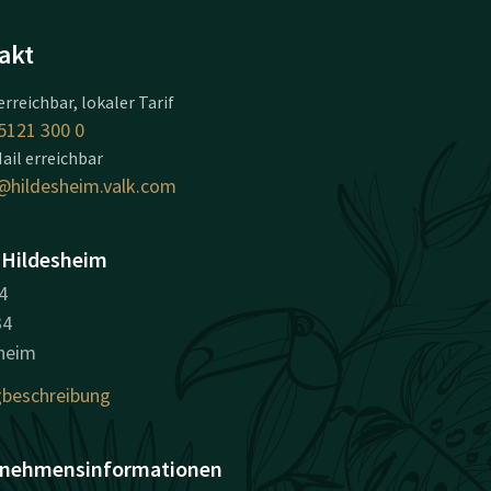
akt
erreichbar, lokaler Tarif
5121 300 0
ail erreichbar
@hildesheim.valk.com
 Hildesheim
4
34
heim
beschreibung
nehmensinformationen