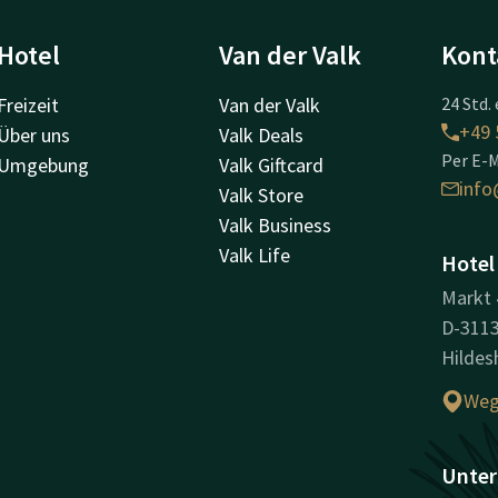
Hotel
Van der Valk
Kont
Freizeit
Van der Valk
24 Std. 
+49 
Über uns
Valk Deals
Per E-M
Umgebung
Valk Giftcard
info
Valk Store
Valk Business
Valk Life
Hotel
Markt 
D-311
Hildes
Weg
Unter