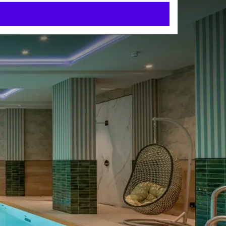
ldesheim
125 Zimmer und Suiten
durch ausgezeichnete
ielseitige Räume für