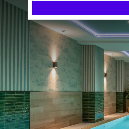
Willkom
Genießen Sie stilvol
bilden den idealen 
Kulinarik im Restau
Hotelzimmer
125 individuell gestaltete zimmer, ausgestattet mi
Zentral gelegen