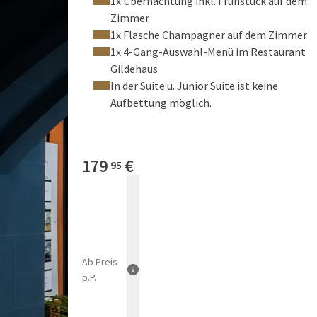
1x Übernachtung inkl. Frühstück auf dem
Zimmer
1x Flasche Champagner auf dem Zimmer
1x 4-Gang-Auswahl-Menü im Restaurant
Gildehaus
In der Suite u. Junior Suite ist keine
Aufbettung möglich.
179
€
95
Ab
Preis
p.P.