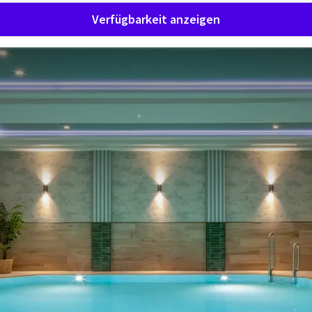
Verfügbarkeit anzeigen
men im Van der Valk Hotel Hi
ÜBERRASCHEND VIELFÄLTIG
len Komfort im Herzen der historischen Innenstadt. Unsere 
Rahmen für Ihren Aufenthalt. Ergänzt wird dieses Angebot 
rant und an der Bar, einen modernen Wellnessbereich sowie v
Tagungen und Veranstaltungen.
t allem Komfort