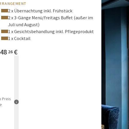
RRANGEMENT
2 x Übernachtung inkl. Frühstück
2 x 3-Gänge Menü/freitags Buffet (außer im
Juli und August)
1 x Gesichtsbehandlung inkl. Pflegeprodukt
1 x Cocktail
48
€
26
b
Preis
P.