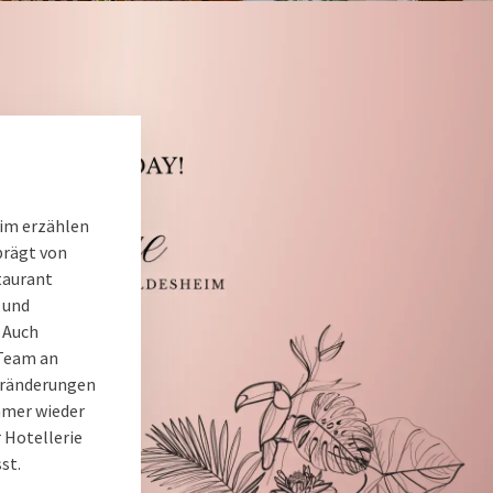
eim erzählen
prägt von
taurant
 und
 Auch
 Team an
Veränderungen
mmer wieder
 Hotellerie
st.