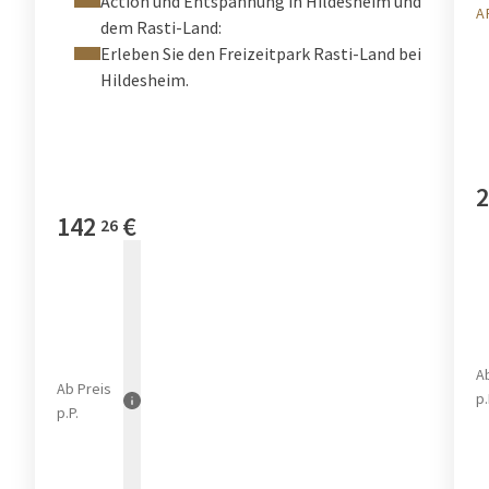
Action und Entspannung in Hildesheim und
A
dem Rasti-Land:
Erleben Sie den Freizeitpark Rasti-Land bei
Hildesheim.
2
142
€
26
A
Ab
Preis
p.
p.P.