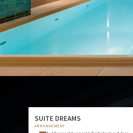
Direkt im Zentrum am historischen Marktplatz
Restaurant & Bar
Restaurant Gildehaus & Bar Stadtschenke
Wellnessbereich
Schwimmbad und Sauna zum erholen
9,0
Hervorragend bewertet
Aus 577 zuverlässigen Bewertungen
SUITE DREAMS
ARRANGEMENT