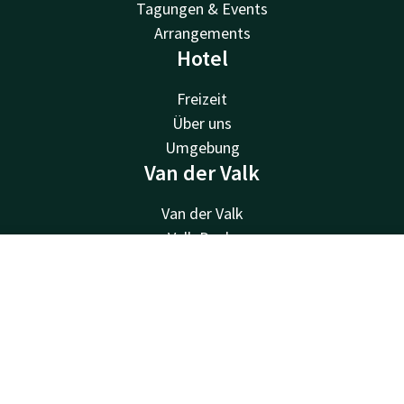
Tagungen & Events
Arrangements
Hotel
Freizeit
Über uns
Umgebung
Van der Valk
Van der Valk
Valk Deals
Valk Giftcard
Kontakt
Account
DE
Valk Store
Valk Business
Jetzt buchen
Valk Life
Kontakt
24 Std. erreichbar, lokaler Tarif