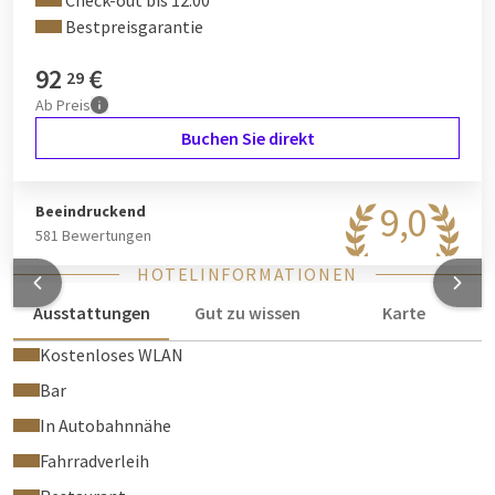
Check-out bis 12:00
Bestpreisgarantie
92
€
29
Ab
Preis
Buchen Sie direkt
9,0
Beeindruckend
581 Bewertungen
HOTELINFORMATIONEN
Ausstattungen
Gut zu wissen
Karte
Kostenloses WLAN
Bar
In Autobahnnähe
Fahrradverleih