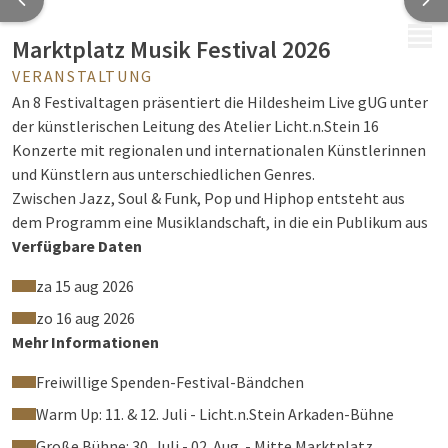
MENÜ
Marktplatz Musik Festival 2026
VERANSTALTUNG
An 8 Festivaltagen präsentiert die Hildesheim Live gUG unter
der künstlerischen Leitung des Atelier Licht.n.Stein 16
Konzerte mit regionalen und internationalen Künstlerinnen
und Künstlern aus unterschiedlichen Genres.
Zwischen Jazz, Soul & Funk, Pop und Hiphop entsteht aus
dem Programm eine Musiklandschaft, in die ein Publikum aus
allen Generationen eingeladen ist.
Verfügbare Daten
Veranstalter: Hildesheim Live gUG
za 15 aug 2026
zo 16 aug 2026
Mehr Informationen
Freiwillige Spenden-Festival-Bändchen
Warm Up: 11. & 12. Juli - Licht.n.Stein Arkaden-Bühne
Große Bühne: 30. Juli - 02. Aug. - Mitte Marktplatz