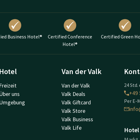
fied Business Hotel®
Certified Conference
Certified Green H
Hotel®
Hotel
Van der Valk
Kont
Freizeit
Van der Valk
24 Std. 
+49 
Über uns
Valk Deals
Per E-M
Umgebung
Valk Giftcard
info
Valk Store
Valk Business
Valk Life
Hotel
Markt 