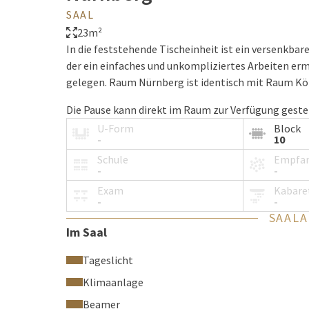
SAAL
23m²
In die feststehende Tischeinheit ist ein versenkba
der ein einfaches und unkompliziertes Arbeiten erm
gelegen. Raum Nürnberg ist identisch mit Raum Köl
Die Pause kann direkt im Raum zur Verfügung geste
Empfangsbereich Platz zum Verweilen.
U-Form
Block
-
10
Bei Bestuhlung in Block-Form finden bis zu 10 Per
Schule
Empfa
-
-
[iframe]
Exam
Kabare
-
-
SAAL
Im Saal
Tageslicht
Klimaanlage
Beamer