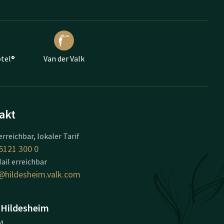
otel®
Van der Valk
akt
erreichbar, lokaler Tarif
5121 300 0
ail erreichbar
@hildesheim.valk.com
 Hildesheim
4