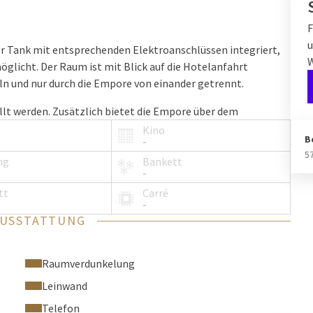
F
u
rer Tank mit entsprechenden Elektroanschlüssen integriert,
öglicht. Der Raum ist mit Blick auf die Hotelanfahrt
n und nur durch die Empore von einander getrennt.
llt werden. Zusätzlich bietet die Empore über dem
Kino
B
-
5
sonen im Raum Nürnberg Platz.
ng
Bankett
-
tt
Carré
-
AUSSTATTUNG
Raumverdunkelung
Leinwand
Telefon