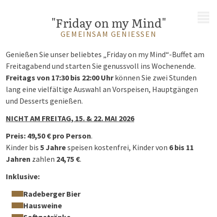
MENÜ
"Friday on my Mind"
GEMEINSAM GENIESSEN
Genießen Sie unser beliebtes „Friday on my Mind“-Buffet am
Freitagabend und starten Sie genussvoll ins Wochenende.
Freitags von 17:30 bis 22:00 Uhr
können Sie zwei Stunden
lang eine vielfältige Auswahl an Vorspeisen, Hauptgängen
und Desserts genießen.
NICHT AM FREITAG, 15. & 22. MAI 2026
Preis: 49,50 € pro Person
.
Kinder bis
5 Jahre
speisen kostenfrei, Kinder von
6 bis 11
Jahren
zahlen
24,75 €
.
Inklusive:
Radeberger Bier
Hausweine