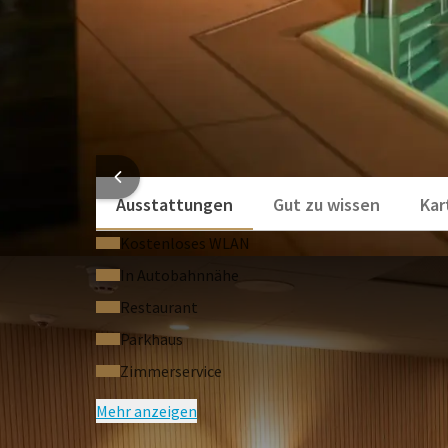
Tel. 0172 8704568. Email: info@bionom-cosmetic
Informationen erhalten Sie auch über das Van der
Valentina - ganzheitliche Kosmetik
HOTELI
Ausstattungen
Gut zu wissen
Kar
Kostenloses WLAN
In Autobahnnähe
Restaurant
Parkhaus
Zimmerservice
Mehr anzeigen
HÄUFIG G