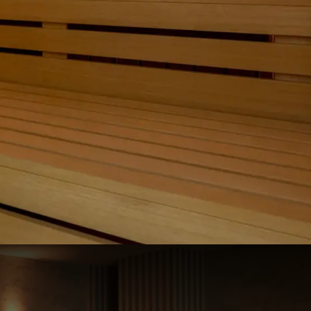
03
€
70