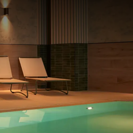
b
Preis
P.
Zimmeraufteilung
1 Zimmer, 2 Personen
Arrangement
2 Tage
Aufenthaltsdauer
Wählen Sie Ihren Aufenthalt