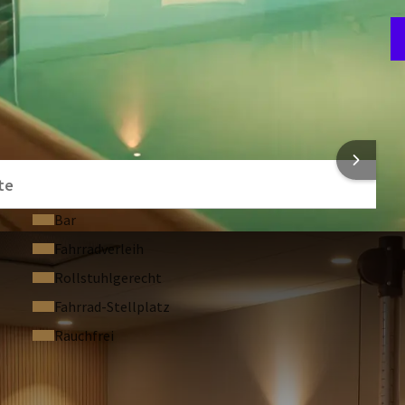
.de
 Valk Hotel Tel. 05121 300 0.
B
5
NFORMATIONEN
te
Bar
Fahrradverleih
Rollstuhlgerecht
Fahrrad-Stellplatz
Rauchfrei
ESTELLTE FRAGEN