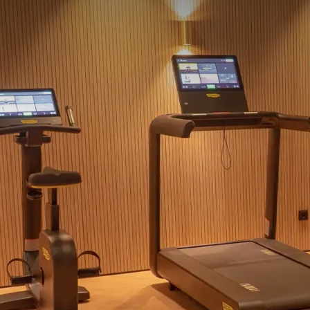
Bedingungen des Arrangements
Kinderregelung Arrangements
:
Bei Buchun
einschl. 12 Jahren im Zimmer der Eltern kost
(Speisen, Getränke, Eintritte, etc.) sind nic