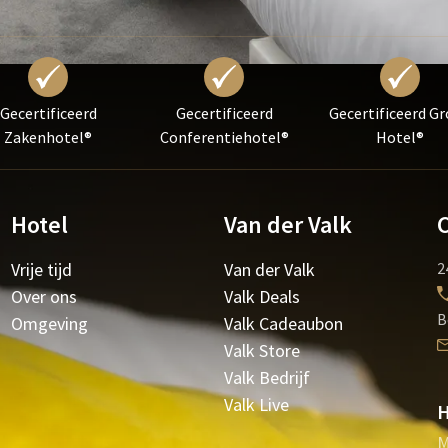
Gecertificeerd
Gecertificeerd
Gecertificeerd G
Zakenhotel®
Conferentiehotel®
Hotel®
Hotel
Van der Valk
Vrije tijd
Van der Valk
2
Over ons
Valk Deals
B
Omgeving
Valk Cadeaubon
Valk Store
Valk Bedrijf
Valk Live
H
M