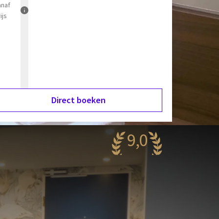
anaf
ijs
Direct boeken
9,0
aanzinnig
81 reviews