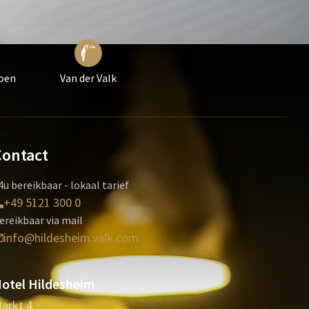
roen
Van der Valk
Contact
4u bereikbaar - lokaal tarief
+49 5121 300 0
ereikbaar via mail
info@hildesheim.valk.com
otel Hildesheim
arkt 4