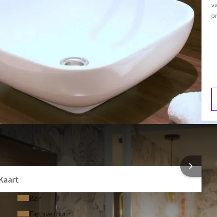
v
Slippers
pr
 € 21,50 per persoon geboekt worden.
Koffie- en theefaciliteiten
W
5
 INFORMATIE
Kaart
Bar
Fietsverhuur