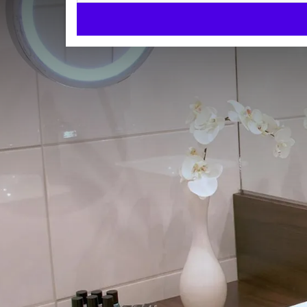
Deluxe Flamingo (uitzicht 
DELUXE
30m²
Twinbedden
Douche
Check-in v.a. 15:00 uur
Check-uit tot 12:00 uur
Onze Flamingo Twin kamers met uitzicht op het hi
éénpersoons bedden en zijn circa 30 m2 groot. De 
kleurstellingen en modern meubilair. Het bijzonde
badkamers zijn uitgerust met een regendouche.
KAMER 
*Houd er rekening mee dat er geluidsoverlast ka
Twinbedden
vrijdag op zaterdag.
Badjassen
Alle prijzen zijn exclusief ontbijt en inclusief gebr
Regendouche