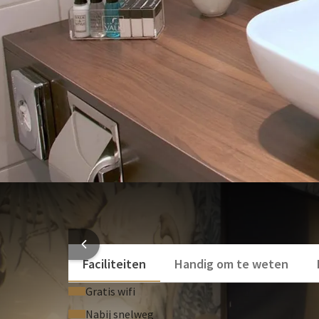
Föhn
Het ontbijt kan bij de reservering of Check-in voor
Cosmetica spiegel
Bekijk meer
HOTEL
Faciliteiten
Handig om te weten
Gratis wifi
Nabij snelweg