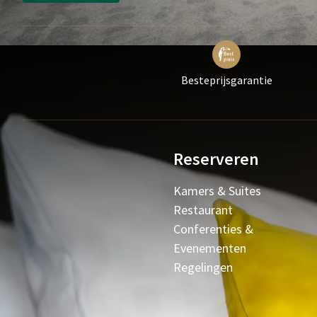
Besteprijsgarantie
Reserveren
Kamers & Suites
Restaurant
Conferenties &
Evenementen
Regelingen