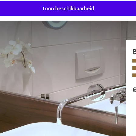
Toon beschikbaarheid
op de markt) - Twin bed
storische marktplein beschikken over twee gescheiden
kamers worden gekenmerkt door een fris design met lichte
re aan deze kamers is het flamingo-ontwerp op de wand. De
FACILITEITEN
n zijn in de nachten van dinsdag op woensdag en van
Douche
Toilet
uik van internet met W-LAN.
Toiletartikelen