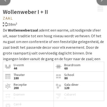
MENU
Wollenweber I + II
ZAAL
159m²
De
Wollenweberzaal
ademt een warme, uitnodigende sfeer
uit, waar traditie tot een hoog niveau wordt verheven. Of het
nu gaat om een conferentie of een feestelijke gelegenheid, de
zaal biedt het passende decor voor elk evenement. Door de
grote raampartij valt overvloedig daglicht binnen. Drie
ingangen leiden vanuit de gang en de foyer naar de zaal; een
geluidsdichte scheidingswand maakt het mogelijk de ruimte
U-vorm
Boardroom
44
60
op te delen in
Wollenweber I
en
II
.
Theater
School
180
80
In de foyer bevindt zich een uitnodigende pauzeruimte met
koffie- en theefaciliteiten. De verhoogde zitplaatsen zorgen
Receptie
Gala diner
200
120
hier voor een aangename afwisseling.
Examen
Cabaret
-
-
In de
Wollenweberzaal I + II
kunnen tot
80 personen
Carré
plaatsnemen in parlementaire opstelling.