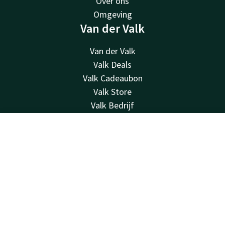
Over ons
Omgeving
Van der Valk
Van der Valk
Valk Deals
Valk Cadeaubon
Valk Store
Valk Bedrijf
Valk Live
Contact
Contact
Account
NL
24u bereikbaar - lokaal tarief
Boek nu
+49 5121 300 0
Bereikbaar via mail
info@hildesheim.valk.com