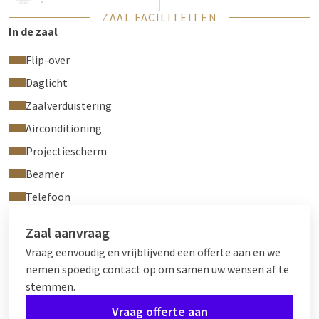
-
ZAAL FACILITEITEN
Een
staande receptie
in de
Wollenweberzaal I + II
en in de
In de zaal
foyer biedt plaats aan maximaal
200 personen
.
Flip-over
[iframe]
Daglicht
Zaalverduistering
Airconditioning
Projectiescherm
Beamer
Telefoon
Zaal aanvraag
Vraag eenvoudig en vrijblijvend een offerte aan en we
nemen spoedig contact op om samen uw wensen af te
stemmen.
Vraag offerte aan